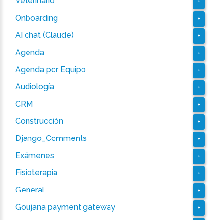
Veterinario
+
Onboarding
+
AI chat (Claude)
+
Agenda
+
Agenda por Equipo
+
Audiología
+
CRM
+
Construcción
+
Django_Comments
+
Exámenes
+
Fisioterapia
+
General
+
Goujana payment gateway
+