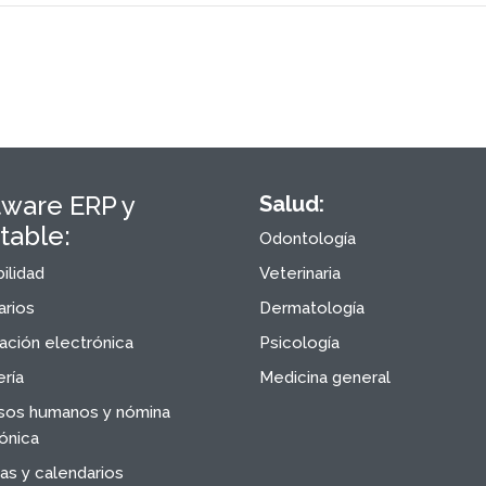
tware ERP y
Salud:
table:
Odontología
ilidad
Veterinaria
arios
Dermatología
ación electrónica
Psicología
ría
Medicina general
sos humanos y nómina
ónica
s y calendarios