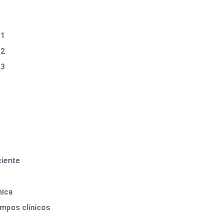
 1
 2
 3
ciente
nica
ampos clínicos