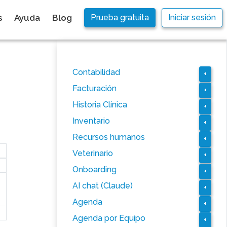
s
Ayuda
Blog
Prueba gratuita
Iniciar sesión
Contabilidad
+
Facturación
+
Historia Clínica
+
Inventario
+
Recursos humanos
+
Veterinario
+
Onboarding
+
AI chat (Claude)
+
Agenda
+
Agenda por Equipo
+