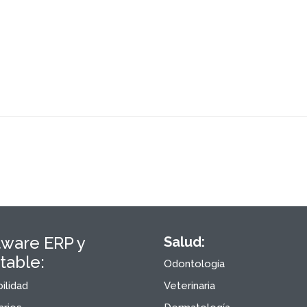
tware ERP y
Salud:
table:
Odontología
ilidad
Veterinaria