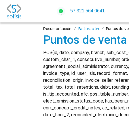
+ 57 321 564 0641
Documentación
Facturación
Puntos de ve
Puntos de venta
POS(id, date, company, branch, sub_cost_c
custom_char_1, consecutive_number, orde
agreement_social_administrator, currency
invoice_type, id_user_isis, record_format
reconciliation_origin, invoice, seller, ref
total_tax, total_retentions, debt, roundin
is_tip_accounted, nfc, pos_table_number,
elect_emission_status_code, has_been_r
corr_concept_credit_notes, ac_related, r
date_hour_2, reconciled_electronic_doc