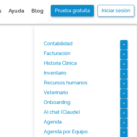
s
Ayuda
Blog
Prueba gratuita
Iniciar sesión
Contabilidad
+
Facturación
+
Historia Clínica
+
Inventario
+
Recursos humanos
+
Veterinario
+
,
Onboarding
+
AI chat (Claude)
+
Agenda
+
Agenda por Equipo
+