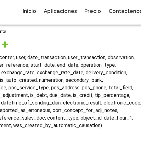
Inicio
Aplicaciones
Precio
Contácteno
nta
enter, user, date_transaction, user_transaction, observation,
r_reference, start_date, end_date, operation_type,
, exchange_rate, exchange_rate_date, delivery_condition,
, is_auto_created, numeration, secondary_bank,
erence, pos_service_type, pos_address, pos_phone, total_field,
g_adjustment, is_debt, due_date, is_credit, tip_percentage,
 datetime_of_sending_dian, electronic_result, electronic_code
eported_as_erroneous, corr_concept_for_adj_notes,
eference_sales_doc, content_type, object_id, date_hour_1,
ument, was_created_by_automatic_causation)