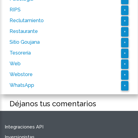
RIPS
+
Reclutamiento
+
Restaurante
+
Sitio Goujana
+
Tesorería
+
Web
+
Webstore
+
WhatsApp
+
Déjanos tus comentarios
Integraciones API
Inversionistas