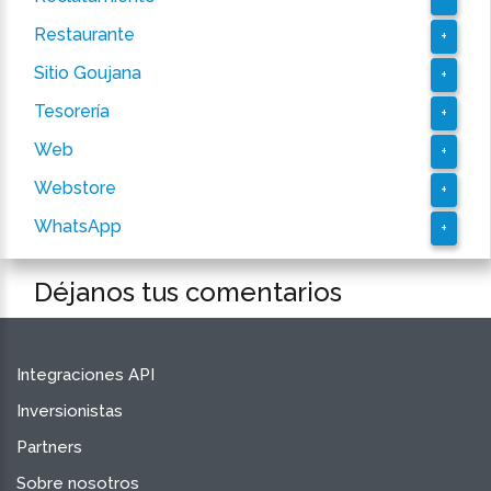
Restaurante
+
Sitio Goujana
+
Tesorería
+
Web
+
Webstore
+
WhatsApp
+
Déjanos tus comentarios
Integraciones API
Inversionistas
Partners
Sobre nosotros