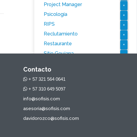
Project Manager
+
Psicología
+
RIPS
+
Reclutamiento
+
Restaurante
+
Sitio Goujana
+
Tesorería
+
Contacto
Web
+
+ 57 321 564 0641
Webstore
+
+ 57 310 649 5097
WhatsApp
+
info@sofisis.com
asesoria@sofisis.com
davidorozco@sofisis.com