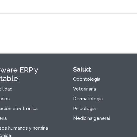
tware ERP y
Salud:
table:
Odontología
ilidad
Veterinaria
arios
Dermatología
ación electrónica
Psicología
ría
Medicina general
sos humanos y nómina
ónica