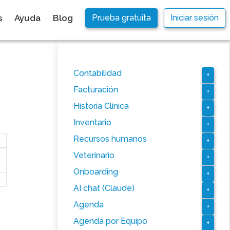
s
Ayuda
Blog
Prueba gratuita
Iniciar sesión
Contabilidad
+
Facturación
+
Historia Clínica
+
Inventario
+
Recursos humanos
+
Veterinario
+
Onboarding
+
AI chat (Claude)
+
Agenda
+
Agenda por Equipo
+